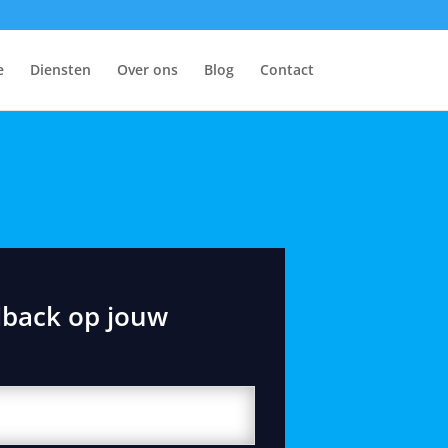
e
Diensten
Over ons
Blog
Contact
dback op jouw