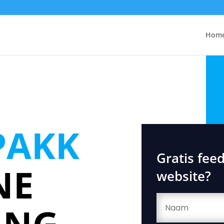
Hom
PAKK
Gratis fee
NE
website?
ING