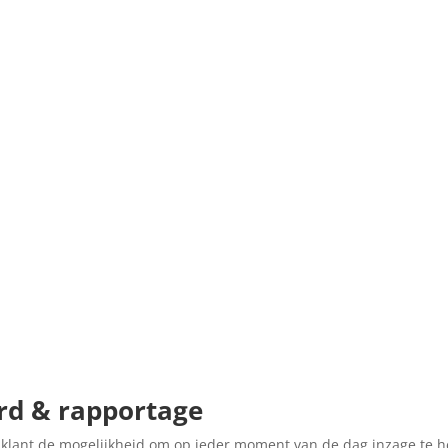
rd & rapportage
als klant de mogelijkheid om op ieder moment van de dag inzage te 