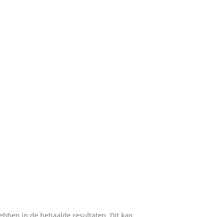
hebben in de behaalde resultaten. Dit kan